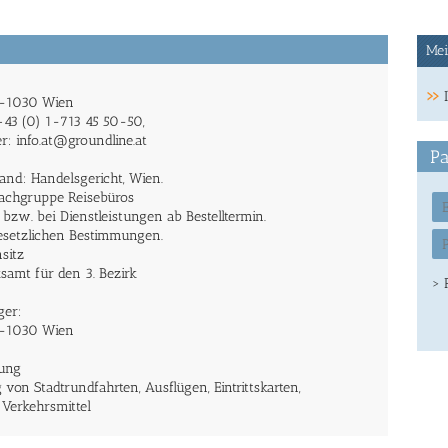
Mei
A-1030 Wien
 +43 (0) 1-713 45 50-50,
er:
info.at@groundline.at
Pa
and: Handelsgericht, Wien.
Fachgruppe Reisebüros
 bzw. bei Dienstleistungen ab Bestelltermin.
esetzlichen Bestimmungen.
sitz
ksamt für den 3. Bezirk
> 
ger:
A-1030 Wien
nung
on Stadtrundfahrten, Ausflügen, Eintrittskarten,
e Verkehrsmittel