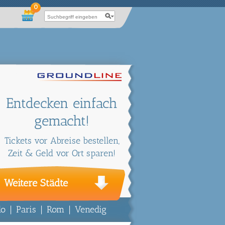
0
Entdecken einfach
gemacht!
Tickets vor Abreise bestellen,
Zeit & Geld vor Ort sparen!
Weitere Städte
do
|
Paris
|
Rom
|
Venedig