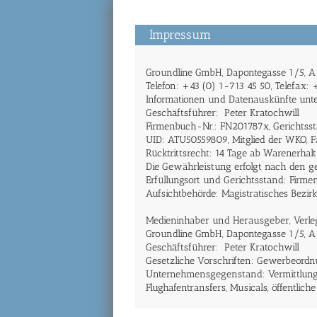
Impressum
Groundline GmbH, Dapontegasse 1/5, 
Telefon: +43 (0) 1-713 45 50, Telefax:
Informationen und Datenauskünfte unt
Geschäftsführer: Peter Kratochwill
Firmenbuch-Nr.: FN201787x, Gerichtsst
UID: ATU50559809, Mitglied der WKO, 
Rücktrittsrecht: 14 Tage ab Warenerhalt
Die Gewährleistung erfolgt nach den g
Erfüllungsort und Gerichtsstand: Firmen
Aufsichtbehörde: Magistratisches Bezir
Medieninhaber und Herausgeber, Verle
Groundline GmbH, Dapontegasse 1/5, 
Geschäftsführer: Peter Kratochwill
Gesetzliche Vorschriften: Gewerbeord
Unternehmensgegenstand: Vermittlung v
Flughafentransfers, Musicals, öffentlich