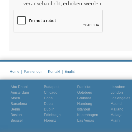
veranschaulicht, erhoben werden.
Home
|
Partnerlogin
|
Kontakt
|
English
Abu Dhabi
Budapest
Frankfurt
Lissabon
Amsterdam
Chicago
Göteborg
London
Athen
Doha
Granada
Los Angeles
Barcelona
Dubai
Hamburg
Madrid
Berlin
Dublin
Istanbul
Mailand
Boston
Edinburgh
Kopenhagen
Malaga
Brüssel
Florenz
Las Vegas
Miami