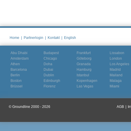
Home
|
Partnerlogin
|
Kontakt
|
English
Abu Dhabi
Budapest
Frankfurt
Lissabon
Amsterdam
Chicago
Göteborg
London
Athen
Doha
Granada
Los Angeles
Barcelona
Dubai
Hamburg
Madrid
Berlin
Dublin
Istanbul
Mailand
Boston
Edinburgh
Kopenhagen
Malaga
Brüssel
Florenz
Las Vegas
Miami
© Groundline 2000 - 2026
AGB
|
I