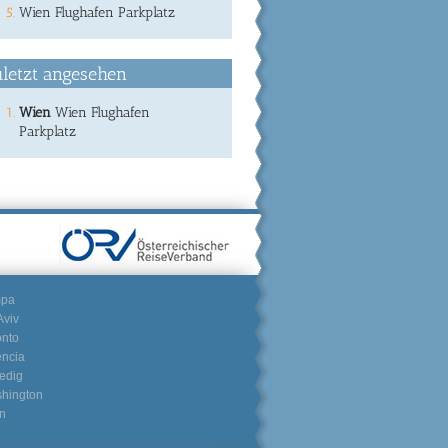
Wien Flughafen Parkplatz
letzt angesehen
Wien
Wien Flughafen
Parkplatz
mpa
Aviv
onto
encia
edig
hington
n