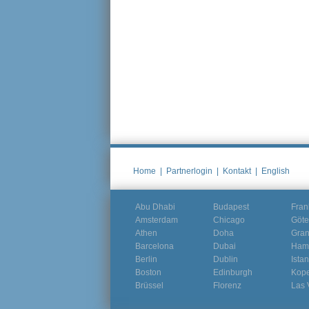
Home
|
Partnerlogin
|
Kontakt
|
English
Abu Dhabi
Budapest
Fran
Amsterdam
Chicago
Göte
Athen
Doha
Gra
Barcelona
Dubai
Ham
Berlin
Dublin
Ista
Boston
Edinburgh
Kop
Brüssel
Florenz
Las 