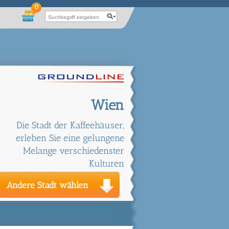
0
Wien
Die Stadt der Kaffeehäuser,
erleben Sie eine gelungene
Melange verschiedenster
Kulturen
Andere Stadt wählen