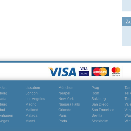
Zu
kfurt
Lissabon
München
Prag
Ta
borg
London
Neapel
Rom
Tel 
nada
Los Angeles
New York
Salzburg
Tor
burg
Madrid
Niagara Falls
San Diego
Val
nbul
Mailand
Orlando
San Francisco
Ven
enhagen
Malaga
Paris
Sevilla
Was
Vegas
Miami
Porto
Stockholm
Wie