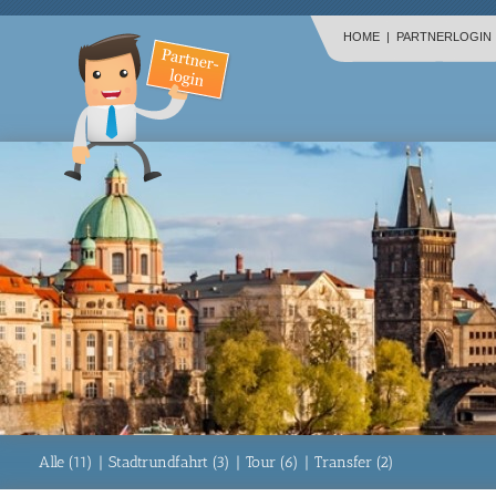
HOME
|
PARTNERLOGIN
Alle (11)
|
Stadtrundfahrt (3)
|
Tour (6)
|
Transfer (2)