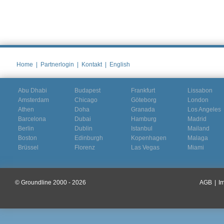
Home
|
Partnerlogin
|
Kontakt
|
English
Abu Dhabi
Budapest
Frankfurt
Lissabon
Amsterdam
Chicago
Göteborg
London
Athen
Doha
Granada
Los Angeles
Barcelona
Dubai
Hamburg
Madrid
Berlin
Dublin
Istanbul
Mailand
Boston
Edinburgh
Kopenhagen
Malaga
Brüssel
Florenz
Las Vegas
Miami
© Groundline 2000 - 2026
AGB
|
I