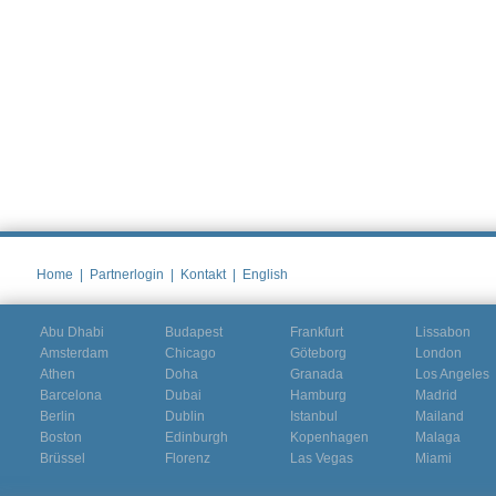
Home
|
Partnerlogin
|
Kontakt
|
English
Abu Dhabi
Budapest
Frankfurt
Lissabon
Amsterdam
Chicago
Göteborg
London
Athen
Doha
Granada
Los Angeles
Barcelona
Dubai
Hamburg
Madrid
Berlin
Dublin
Istanbul
Mailand
Boston
Edinburgh
Kopenhagen
Malaga
Brüssel
Florenz
Las Vegas
Miami