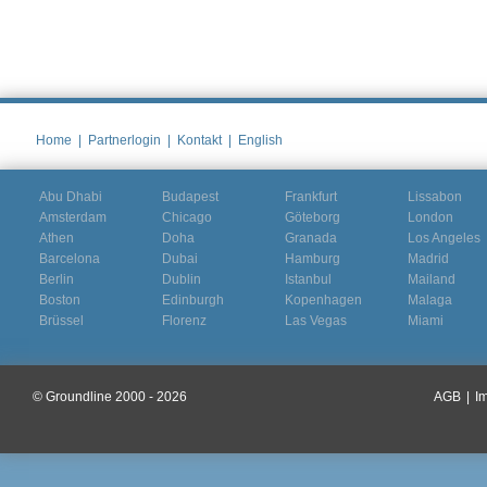
Home
|
Partnerlogin
|
Kontakt
|
English
Abu Dhabi
Budapest
Frankfurt
Lissabon
Amsterdam
Chicago
Göteborg
London
Athen
Doha
Granada
Los Angeles
Barcelona
Dubai
Hamburg
Madrid
Berlin
Dublin
Istanbul
Mailand
Boston
Edinburgh
Kopenhagen
Malaga
Brüssel
Florenz
Las Vegas
Miami
© Groundline 2000 - 2026
AGB
|
I