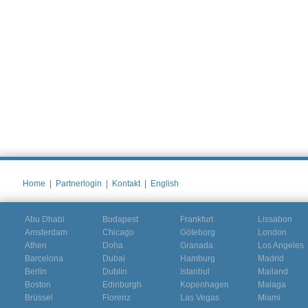
Home
|
Partnerlogin
|
Kontakt
|
English
Abu Dhabi
Budapest
Frankfurt
Lissabon
Amsterdam
Chicago
Göteborg
London
Athen
Doha
Granada
Los Angeles
Barcelona
Dubai
Hamburg
Madrid
Berlin
Dublin
Istanbul
Mailand
Boston
Edinburgh
Kopenhagen
Malaga
Brüssel
Florenz
Las Vegas
Miami