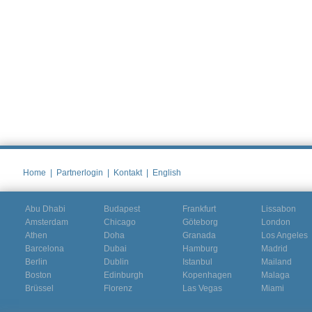
Home
|
Partnerlogin
|
Kontakt
|
English
Abu Dhabi
Budapest
Frankfurt
Lissabon
Amsterdam
Chicago
Göteborg
London
Athen
Doha
Granada
Los Angeles
Barcelona
Dubai
Hamburg
Madrid
Berlin
Dublin
Istanbul
Mailand
Boston
Edinburgh
Kopenhagen
Malaga
Brüssel
Florenz
Las Vegas
Miami