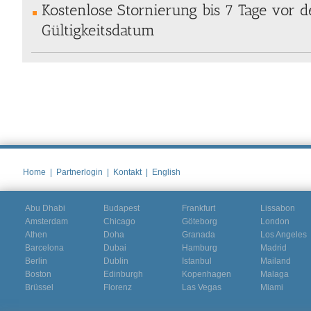
Kostenlose Stornierung bis 7 Tage vor
Gültigkeitsdatum
Home
|
Partnerlogin
|
Kontakt
|
English
Abu Dhabi
Budapest
Frankfurt
Lissabon
Amsterdam
Chicago
Göteborg
London
Athen
Doha
Granada
Los Angeles
Barcelona
Dubai
Hamburg
Madrid
Berlin
Dublin
Istanbul
Mailand
Boston
Edinburgh
Kopenhagen
Malaga
Brüssel
Florenz
Las Vegas
Miami