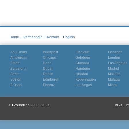
Home
|
Partnerlogin
|
Kontakt
|
English
Abu Dhabi
Budapest
Frankfurt
Lissabon
Amsterdam
Chicago
Göteborg
London
Athen
Doha
Granada
Los Angeles
Barcelona
Dubai
Hamburg
Madrid
Berlin
Dublin
Istanbul
Mailand
Boston
Edinburgh
Kopenhagen
Malaga
Brüssel
Florenz
Las Vegas
Miami
© Groundline 2000 - 2026
AGB
|
I