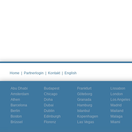
Home
|
Partnerlogin
|
Kontakt
|
English
Abu Dhabi
Budapest
Frankfurt
Lissabon
Amsterdam
Chicago
Göteborg
London
Athen
Doha
Granada
Los Angeles
Barcelona
Dubai
Hamburg
Madrid
Berlin
Dublin
Istanbul
Mailand
Boston
Edinburgh
Kopenhagen
Malaga
Brüssel
Florenz
Las Vegas
Miami