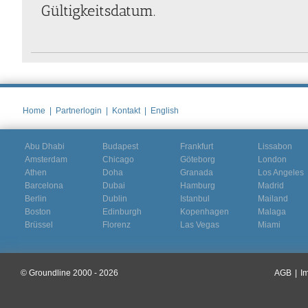
Gültigkeitsdatum.
Home
|
Partnerlogin
|
Kontakt
|
English
Abu Dhabi
Budapest
Frankfurt
Lissabon
Amsterdam
Chicago
Göteborg
London
Athen
Doha
Granada
Los Angeles
Barcelona
Dubai
Hamburg
Madrid
Berlin
Dublin
Istanbul
Mailand
Boston
Edinburgh
Kopenhagen
Malaga
Brüssel
Florenz
Las Vegas
Miami
© Groundline 2000 - 2026
AGB
|
I