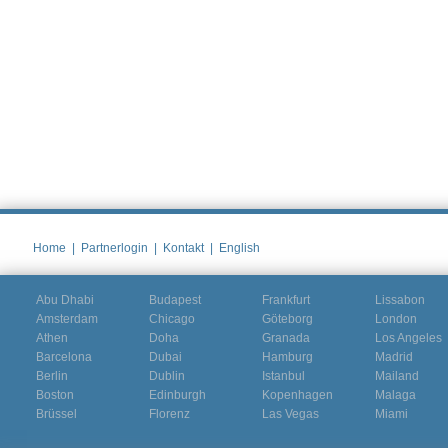
Home
|
Partnerlogin
|
Kontakt
|
English
Abu Dhabi
Budapest
Frankfurt
Lissabon
Amsterdam
Chicago
Göteborg
London
Athen
Doha
Granada
Los Angeles
Barcelona
Dubai
Hamburg
Madrid
Berlin
Dublin
Istanbul
Mailand
Boston
Edinburgh
Kopenhagen
Malaga
Brüssel
Florenz
Las Vegas
Miami