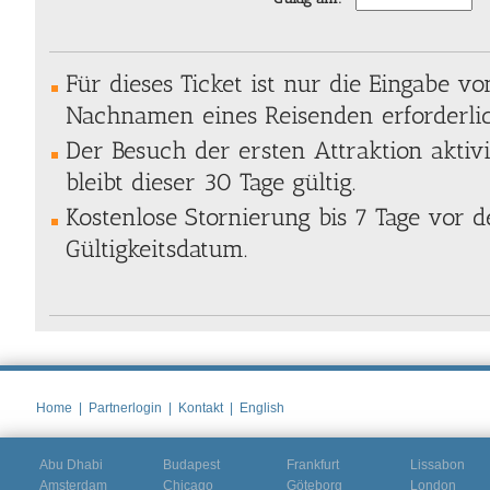
Für dieses Ticket ist nur die Eingabe v
Nachnamen eines Reisenden erforderlic
Der Besuch der ersten Attraktion aktiv
bleibt dieser 30 Tage gültig.
Kostenlose Stornierung bis 7 Tage vor
Gültigkeitsdatum.
Home
|
Partnerlogin
|
Kontakt
|
English
Abu Dhabi
Budapest
Frankfurt
Lissabon
Amsterdam
Chicago
Göteborg
London