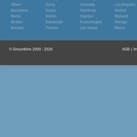
Athen
Doha
Granada
Los Angeles
Barcelona
Dubai
Hamburg
Madrid
Berlin
Dublin
Istanbul
Mailand
Boston
Edinburgh
Kopenhagen
Malaga
Brüssel
Florenz
Las Vegas
Miami
© Groundline 2000 - 2026
AGB
|
I