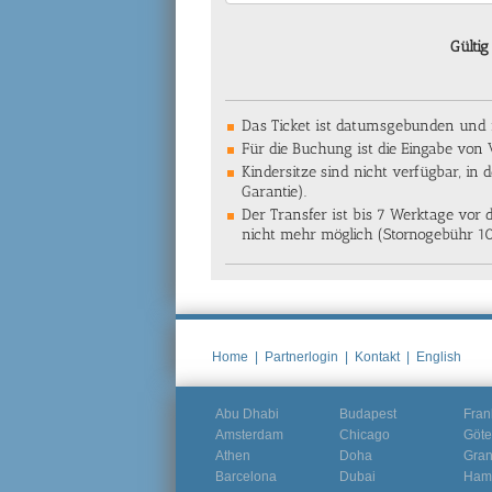
Gültig
Das Ticket ist datumsgebunden und n
Für die Buchung ist die Eingabe von
Kindersitze sind nicht verfügbar, in
Garantie).
Der Transfer ist bis 7 Werktage vor 
nicht mehr möglich (Stornogebühr 1
Home
|
Partnerlogin
|
Kontakt
|
English
Abu Dhabi
Budapest
Fran
Amsterdam
Chicago
Göte
Athen
Doha
Gra
Barcelona
Dubai
Ham