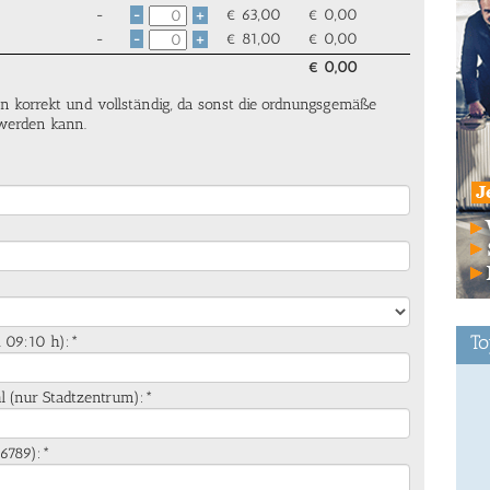
-
€
63,00
€
0,00
-
+
-
€
81,00
€
0,00
-
+
€
0,00
n korrekt und vollständig, da sonst die ordnungsgemäße
 werden kann.
To
. 09:10 h):*
ahl (nur Stadtzentrum):*
56789):*