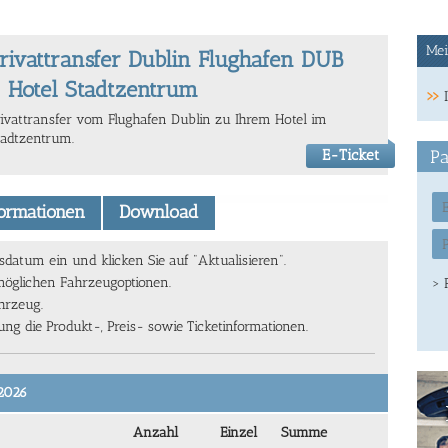
Mei
rivattransfer Dublin Flughafen DUB
 Hotel Stadtzentrum
rivattransfer vom Flughafen Dublin zu Ihrem Hotel im
tadtzentrum.
E-Ticket
Pa
formationen
Download
atum ein und klicken Sie auf "Aktualisieren".
 möglichen Fahrzeugoptionen.
> 
ahrzeug.
g die Produkt-, Preis- sowie Ticketinformationen.
/2026
Anzahl
Einzel
Summe