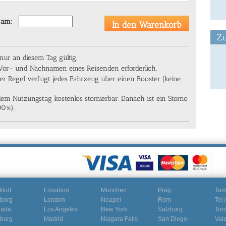
 am:
Zu
ur an diesem Tag gültig.
 Vor- und Nachnamen eines Reisenden erforderlich.
 der Regel verfügt jedes Fahrzeug über einen Booster (keine
dem Nutzungstag kostenlos stornierbar. Danach ist ein Storno
00%).
kfurt
Lissabon
München
Prag
Ta
borg
London
Neapel
Rom
Tel 
nada
Los Angeles
New York
Salzburg
Tor
burg
Madrid
Niagara Falls
San Diego
Val