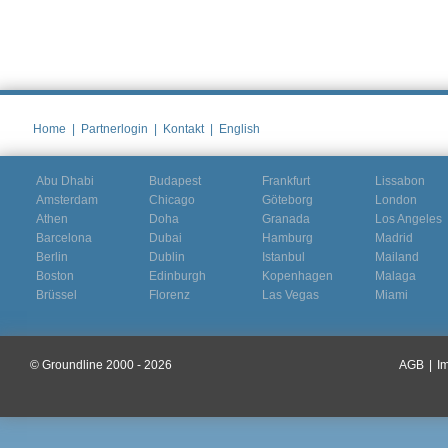
Home
|
Partnerlogin
|
Kontakt
|
English
Abu Dhabi
Budapest
Frankfurt
Lissabon
Amsterdam
Chicago
Göteborg
London
Athen
Doha
Granada
Los Angeles
Barcelona
Dubai
Hamburg
Madrid
Berlin
Dublin
Istanbul
Mailand
Boston
Edinburgh
Kopenhagen
Malaga
Brüssel
Florenz
Las Vegas
Miami
© Groundline 2000 - 2026
AGB
|
I