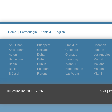
Home
|
Partnerlogin
|
Kontakt
|
English
Abu Dhabi
Budapest
Frankfurt
Lissabon
Amsterdam
Chicago
Göteborg
London
Athen
Doha
Granada
Los Angeles
Barcelona
Dubai
Hamburg
Madrid
Berlin
Dublin
Istanbul
Mailand
Boston
Edinburgh
Kopenhagen
Malaga
Brüssel
Florenz
Las Vegas
Miami
© Groundline 2000 - 2026
AGB
|
I