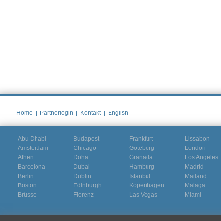
Home
|
Partnerlogin
|
Kontakt
|
English
Abu Dhabi
Budapest
Frankfurt
Lissabon
Amsterdam
Chicago
Göteborg
London
Athen
Doha
Granada
Los Angeles
Barcelona
Dubai
Hamburg
Madrid
Berlin
Dublin
Istanbul
Mailand
Boston
Edinburgh
Kopenhagen
Malaga
Brüssel
Florenz
Las Vegas
Miami