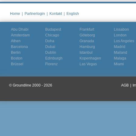
Home
|
Partnerlogin
|
Kontakt
|
English
Abu Dhabi
Budapest
Frankfurt
Lissabon
Amsterdam
Chicago
Göteborg
London
Athen
Doha
Granada
Los Angeles
Barcelona
Dubai
Hamburg
Madrid
Berlin
Dublin
Istanbul
Mailand
Boston
Edinburgh
Kopenhagen
Malaga
Brüssel
Florenz
Las Vegas
Miami
© Groundline 2000 - 2026
AGB
|
I