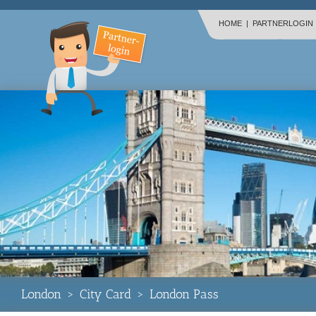
HOME
|
PARTNERLOGIN
London
>
City Card
>
London Pass