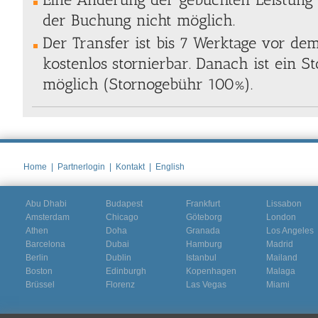
der Buchung nicht möglich.
Der Transfer ist bis 7 Werktage vor de
kostenlos stornierbar. Danach ist ein S
möglich (Stornogebühr 100%).
Home
|
Partnerlogin
|
Kontakt
|
English
Abu Dhabi
Budapest
Frankfurt
Lissabon
Amsterdam
Chicago
Göteborg
London
Athen
Doha
Granada
Los Angeles
Barcelona
Dubai
Hamburg
Madrid
Berlin
Dublin
Istanbul
Mailand
Boston
Edinburgh
Kopenhagen
Malaga
Brüssel
Florenz
Las Vegas
Miami