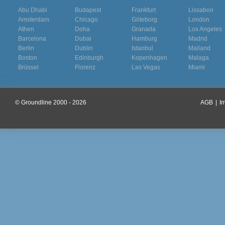
Abu Dhabi
Budapest
Frankfurt
Lissabon
Amsterdam
Chicago
Göteborg
London
Athen
Doha
Granada
Los Angeles
Barcelona
Dubai
Hamburg
Madrid
Berlin
Dublin
Istanbul
Mailand
Boston
Edinburgh
Kopenhagen
Malaga
Brüssel
Florenz
Las Vegas
Miami
© Groundline 2000 - 2026
AGB
|
I