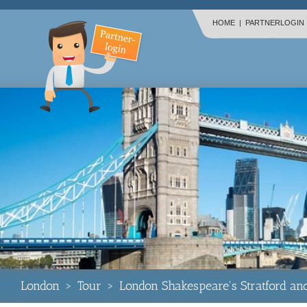
HOME
|
PARTNERLOGIN
London
>
Tour
>
London Shakespeare's Stratford and