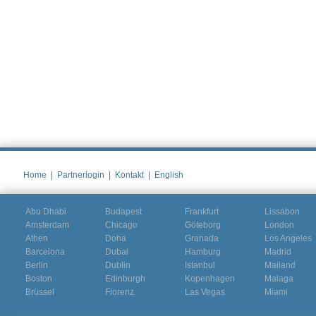
Home
|
Partnerlogin
|
Kontakt
|
English
Abu Dhabi
Budapest
Frankfurt
Lissabon
Amsterdam
Chicago
Göteborg
London
Athen
Doha
Granada
Los Angeles
Barcelona
Dubai
Hamburg
Madrid
Berlin
Dublin
Istanbul
Mailand
Boston
Edinburgh
Kopenhagen
Malaga
Brüssel
Florenz
Las Vegas
Miami