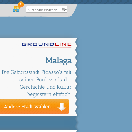
0
Malaga
Die Geburtsstadt Picasso's mit
seinen Boulevards, der
Geschichte und Kultur
begeistern einfach!
Andere Stadt wählen