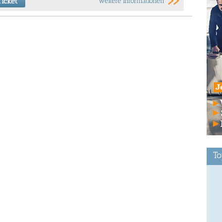
icket
weitere Informationen
To