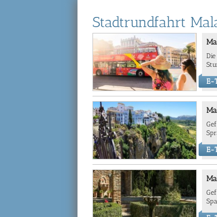
Stadtrundfahrt Mal
Ma
Die
Stu
E-T
Ma
Gef
Spr
E-T
Ma
Gef
Spa