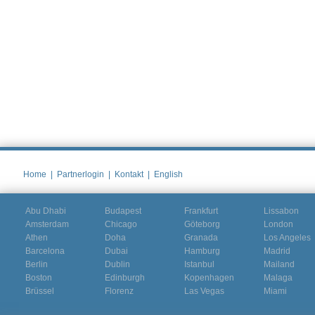
Home
|
Partnerlogin
|
Kontakt
|
English
Abu Dhabi
Budapest
Frankfurt
Lissabon
Amsterdam
Chicago
Göteborg
London
Athen
Doha
Granada
Los Angeles
Barcelona
Dubai
Hamburg
Madrid
Berlin
Dublin
Istanbul
Mailand
Boston
Edinburgh
Kopenhagen
Malaga
Brüssel
Florenz
Las Vegas
Miami