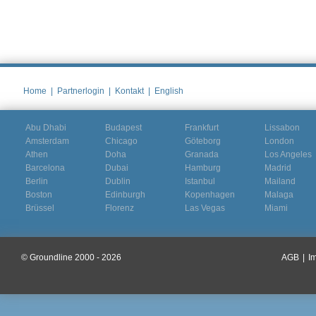
Home
|
Partnerlogin
|
Kontakt
|
English
Abu Dhabi
Budapest
Frankfurt
Lissabon
Amsterdam
Chicago
Göteborg
London
Athen
Doha
Granada
Los Angeles
Barcelona
Dubai
Hamburg
Madrid
Berlin
Dublin
Istanbul
Mailand
Boston
Edinburgh
Kopenhagen
Malaga
Brüssel
Florenz
Las Vegas
Miami
© Groundline 2000 - 2026
AGB
|
I