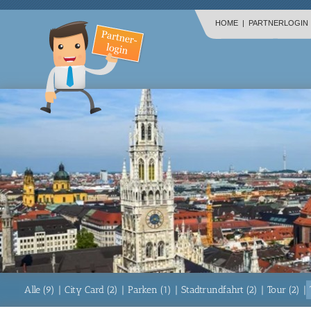
HOME
|
PARTNERLOGIN
Alle (9)
|
City Card (2)
|
Parken (1)
|
Stadtrundfahrt (2)
|
Tour (2)
|