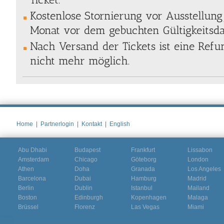
Kostenlose Stornierung vor Ausstellung
Monat vor dem gebuchten Gültigkeitsda
Nach Versand der Tickets ist eine Re
nicht mehr möglich.
Home
|
Partnerlogin
|
Kontakt
|
English
Abu Dhabi
Budapest
Frankfurt
Lissabon
Amsterdam
Chicago
Göteborg
London
Athen
Doha
Granada
Los Angeles
Barcelona
Dubai
Hamburg
Madrid
Berlin
Dublin
Istanbul
Mailand
Boston
Edinburgh
Kopenhagen
Malaga
Brüssel
Florenz
Las Vegas
Miami