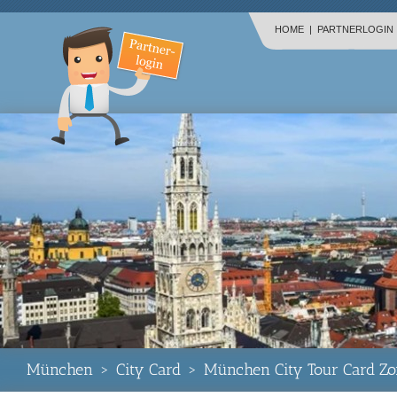
HOME
|
PARTNERLOGIN
München
>
City Card
>
München City Tour Card Z