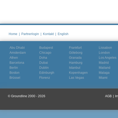
Home
|
Partnerlogin
|
Kontakt
|
English
Abu Dhabi
Budapest
Frankfurt
Lissabon
Amsterdam
Chicago
Göteborg
London
Athen
Doha
Granada
Los Angeles
Barcelona
Dubai
Hamburg
Madrid
Berlin
Dublin
Istanbul
Mailand
Boston
Edinburgh
Kopenhagen
Malaga
Brüssel
Florenz
Las Vegas
Miami
© Groundline 2000 - 2026
AGB
|
I