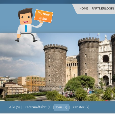
HOME
|
PARTNERLOGIN
Alle (5)
|
Stadtrundfahrt (1)
|
Tour (2)
|
Transfer (2)