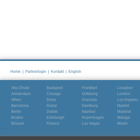
Home
|
Partnerlogin
|
Kontakt
|
English
Abu Dhabi
Budapest
Frankfurt
Lissabon
Amsterdam
Chicago
Göteborg
London
Athen
Doha
Granada
Los Angeles
Barcelona
Dubai
Hamburg
Madrid
Berlin
Dublin
Istanbul
Mailand
Boston
Edinburgh
Kopenhagen
Malaga
Brüssel
Florenz
Las Vegas
Miami