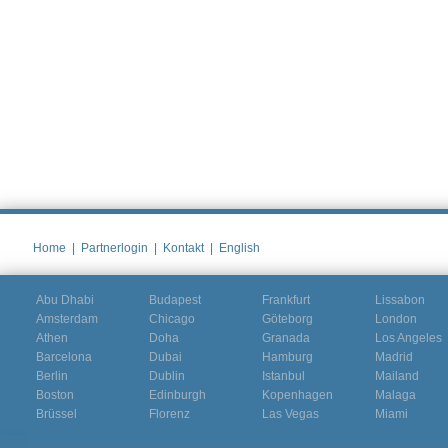
Home
|
Partnerlogin
|
Kontakt
|
English
Abu Dhabi
Budapest
Frankfurt
Lissabon
Amsterdam
Chicago
Göteborg
London
Athen
Doha
Granada
Los Angeles
Barcelona
Dubai
Hamburg
Madrid
Berlin
Dublin
Istanbul
Mailand
Boston
Edinburgh
Kopenhagen
Malaga
Brüssel
Florenz
Las Vegas
Miami