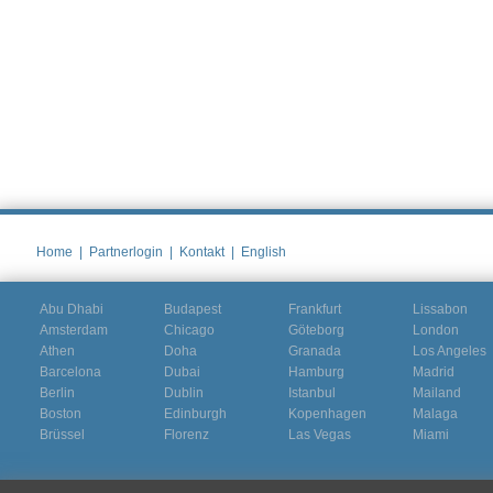
Home
|
Partnerlogin
|
Kontakt
|
English
Abu Dhabi
Budapest
Frankfurt
Lissabon
Amsterdam
Chicago
Göteborg
London
Athen
Doha
Granada
Los Angeles
Barcelona
Dubai
Hamburg
Madrid
Berlin
Dublin
Istanbul
Mailand
Boston
Edinburgh
Kopenhagen
Malaga
Brüssel
Florenz
Las Vegas
Miami