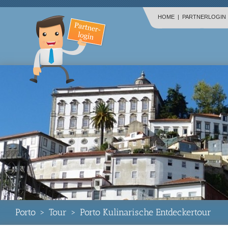
HOME
|
PARTNERLOGIN
Porto
>
Tour
>
Porto Kulinarische Entdeckertour