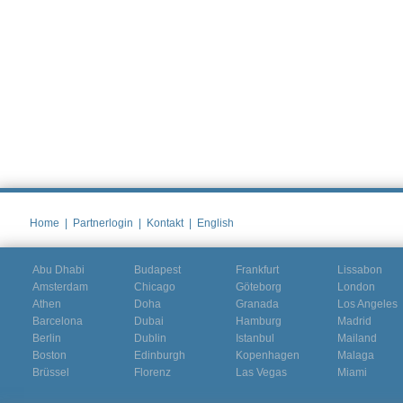
Home
|
Partnerlogin
|
Kontakt
|
English
Abu Dhabi
Budapest
Frankfurt
Lissabon
Amsterdam
Chicago
Göteborg
London
Athen
Doha
Granada
Los Angeles
Barcelona
Dubai
Hamburg
Madrid
Berlin
Dublin
Istanbul
Mailand
Boston
Edinburgh
Kopenhagen
Malaga
Brüssel
Florenz
Las Vegas
Miami