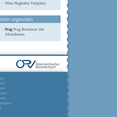
Wien Flughafen Parkplatz
letzt angesehen
Prag
Prag Bootstour mit
Abendessen
mpa
Aviv
onto
encia
edig
hington
n