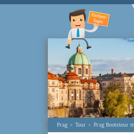
Prag
>
Tour
>
Prag Bootstour 