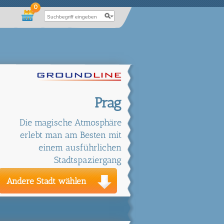
0
Prag
Die magische Atmosphäre
erlebt man am Besten mit
einem ausführlichen
Stadtspaziergang
Andere Stadt wählen