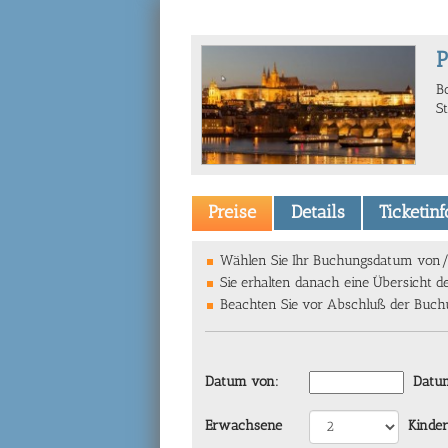
P
B
S
Preise
Details
Ticketin
Wählen Sie Ihr Buchungsdatum von/bi
Sie erhalten danach eine Übersicht d
Beachten Sie vor Abschluß der Buchun
Datum von:
Datum
Erwachsene
Kinder