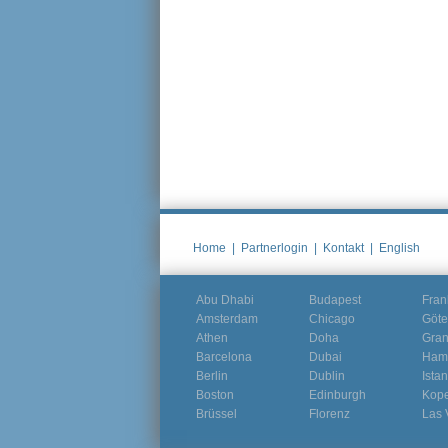
Home
|
Partnerlogin
|
Kontakt
|
English
Abu Dhabi
Budapest
Fran
Amsterdam
Chicago
Göte
Athen
Doha
Gra
Barcelona
Dubai
Ham
Berlin
Dublin
Ista
Boston
Edinburgh
Kop
Brüssel
Florenz
Las 