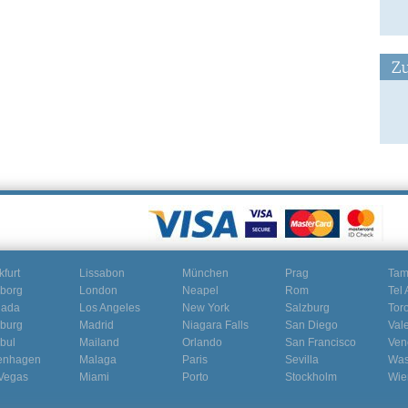
Zu
kfurt
Lissabon
München
Prag
Ta
borg
London
Neapel
Rom
Tel 
nada
Los Angeles
New York
Salzburg
Tor
burg
Madrid
Niagara Falls
San Diego
Val
nbul
Mailand
Orlando
San Francisco
Ven
enhagen
Malaga
Paris
Sevilla
Was
Vegas
Miami
Porto
Stockholm
Wie