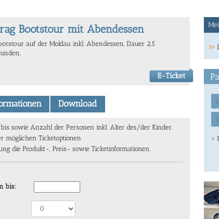
Mei
rag Bootstour mit Abendessen
ootstour auf der Moldau inkl. Abendessen, Dauer 2,5
tunden,
E-Ticket
Pa
formationen
Download
s sowie Anzahl der Personen inkl. Alter des/der Kinder.
er möglichen Ticketoptionen.
> 
g die Produkt-, Preis- sowie Ticketinformationen.
 bis: