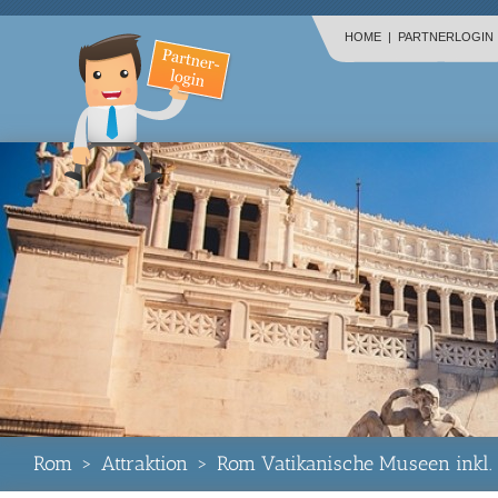
HOME
|
PARTNERLOGIN
Rom
>
Attraktion
>
Rom Vatikanische Museen inkl. G