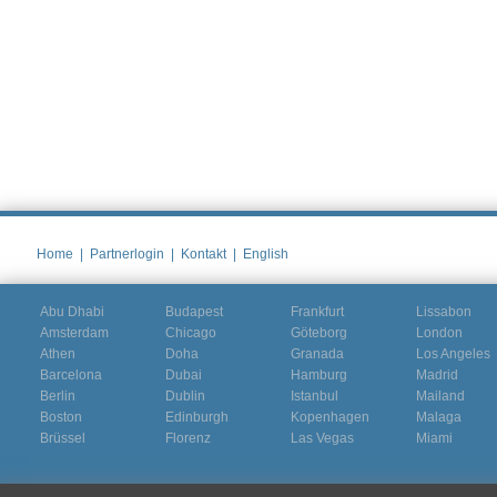
Home
|
Partnerlogin
|
Kontakt
|
English
Abu Dhabi
Budapest
Frankfurt
Lissabon
Amsterdam
Chicago
Göteborg
London
Athen
Doha
Granada
Los Angeles
Barcelona
Dubai
Hamburg
Madrid
Berlin
Dublin
Istanbul
Mailand
Boston
Edinburgh
Kopenhagen
Malaga
Brüssel
Florenz
Las Vegas
Miami