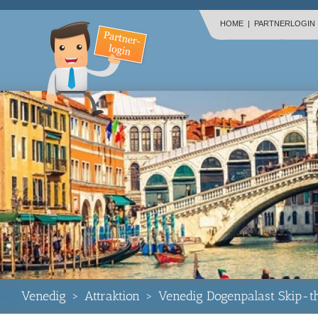
HOME
|
PARTNERLOGIN
Venedig
>
Attraktion
>
Venedig Dogenpalast Skip-th