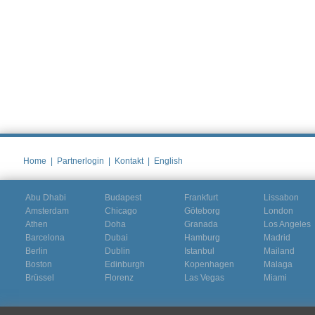
Home
|
Partnerlogin
|
Kontakt
|
English
Abu Dhabi
Budapest
Frankfurt
Lissabon
Amsterdam
Chicago
Göteborg
London
Athen
Doha
Granada
Los Angeles
Barcelona
Dubai
Hamburg
Madrid
Berlin
Dublin
Istanbul
Mailand
Boston
Edinburgh
Kopenhagen
Malaga
Brüssel
Florenz
Las Vegas
Miami