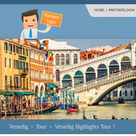
HOME
|
PARTNERLOGIN
Venedig
>
Tour
>
Venedig Highlights Tour 1