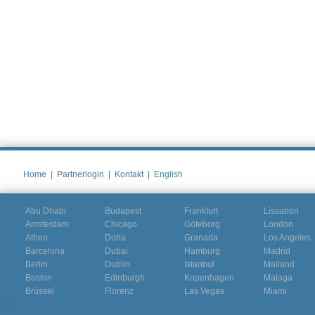
Home
|
Partnerlogin
|
Kontakt
|
English
Abu Dhabi
Budapest
Frankfurt
Lissabon
Amsterdam
Chicago
Göteborg
London
Athen
Doha
Granada
Los Angeles
Barcelona
Dubai
Hamburg
Madrid
Berlin
Dublin
Istanbul
Mailand
Boston
Edinburgh
Kopenhagen
Malaga
Brüssel
Florenz
Las Vegas
Miami