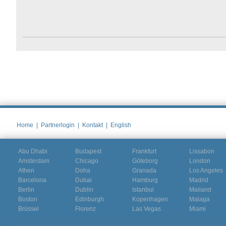
Home
|
Partnerlogin
|
Kontakt
|
English
Abu Dhabi
Budapest
Frankfurt
Lissabon
Amsterdam
Chicago
Göteborg
London
Athen
Doha
Granada
Los Angeles
Barcelona
Dubai
Hamburg
Madrid
Berlin
Dublin
Istanbul
Mailand
Boston
Edinburgh
Kopenhagen
Malaga
Brüssel
Florenz
Las Vegas
Miami