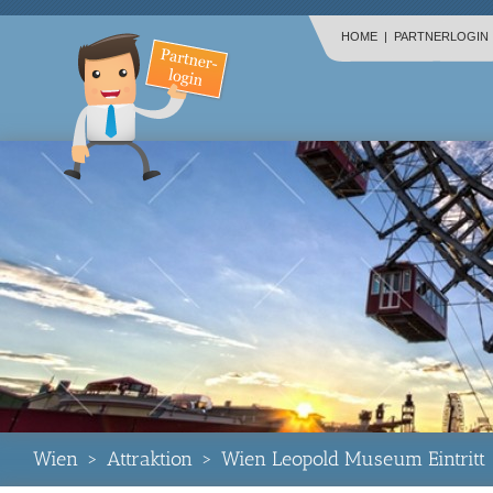
HOME
|
PARTNERLOGIN
Wien
>
Attraktion
>
Wien Leopold Museum Eintritt