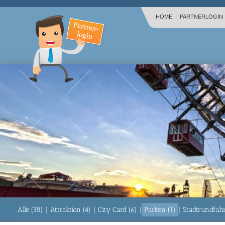
HOME
|
PARTNERLOGIN
Alle (38)
|
Attraktion (4)
|
City Card (6)
|
Parken (1)
|
Stadtrundfahr