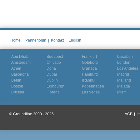
Home
|
Partnerlogin
|
Kontakt
|
English
Abu Dhabi
Budapest
Frankfurt
Lissabon
Amsterdam
Chicago
Göteborg
London
Athen
Doha
Granada
Los Angeles
Barcelona
Dubai
Hamburg
Madrid
Berlin
Dublin
Istanbul
Mailand
Boston
Edinburgh
Kopenhagen
Malaga
Brüssel
Florenz
Las Vegas
Miami
© Groundline 2000 - 2026
AGB
|
I