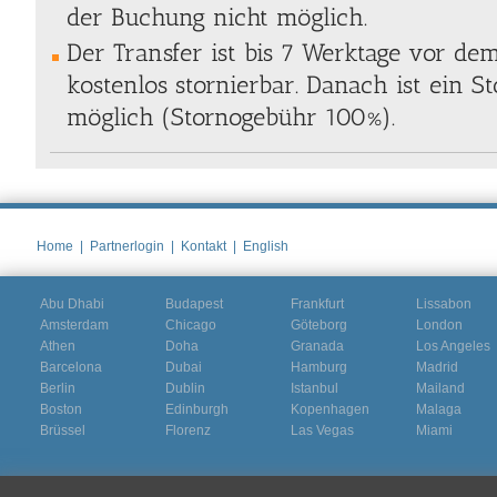
der Buchung nicht möglich.
Der Transfer ist bis 7 Werktage vor de
kostenlos stornierbar. Danach ist ein S
möglich (Stornogebühr 100%).
Home
|
Partnerlogin
|
Kontakt
|
English
Abu Dhabi
Budapest
Frankfurt
Lissabon
Amsterdam
Chicago
Göteborg
London
Athen
Doha
Granada
Los Angeles
Barcelona
Dubai
Hamburg
Madrid
Berlin
Dublin
Istanbul
Mailand
Boston
Edinburgh
Kopenhagen
Malaga
Brüssel
Florenz
Las Vegas
Miami