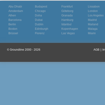
Abu Dhabi
Budapest
Frankfurt
Lissabon
Amsterdam
Chicago
Göteborg
London
Athen
Doha
Granada
Los Angeles
Barcelona
Dubai
Hamburg
Madrid
Berlin
Dublin
Istanbul
Mailand
Boston
Edinburgh
Kopenhagen
Malaga
Brüssel
Florenz
Las Vegas
Miami
© Groundline 2000 - 2026
AGB
|
I