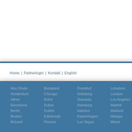
Home
|
Partnerlogin
|
Kontakt
|
English
Abu Dhabi
Budapest
Frankfurt
Lissabon
Amsterdam
Chicago
Göteborg
London
Athen
Doha
Granada
Los Angeles
Barcelona
Dubai
Hamburg
Madrid
Berlin
Dublin
Istanbul
Mailand
Boston
Edinburgh
Kopenhagen
Malaga
Brüssel
Florenz
Las Vegas
Miami