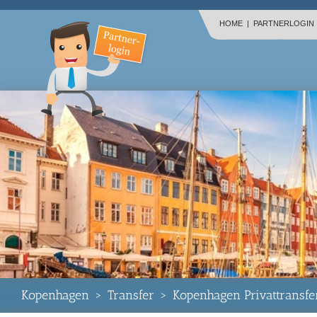
HOME
|
PARTNERLOGIN
Kopenhagen
>
Transfer
>
Kopenhagen Privattransfe