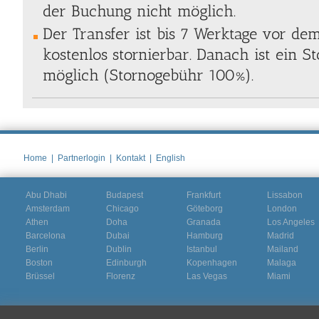
der Buchung nicht möglich.
Der Transfer ist bis 7 Werktage vor de
kostenlos stornierbar. Danach ist ein S
möglich (Stornogebühr 100%).
Home
|
Partnerlogin
|
Kontakt
|
English
Abu Dhabi
Budapest
Frankfurt
Lissabon
Amsterdam
Chicago
Göteborg
London
Athen
Doha
Granada
Los Angeles
Barcelona
Dubai
Hamburg
Madrid
Berlin
Dublin
Istanbul
Mailand
Boston
Edinburgh
Kopenhagen
Malaga
Brüssel
Florenz
Las Vegas
Miami