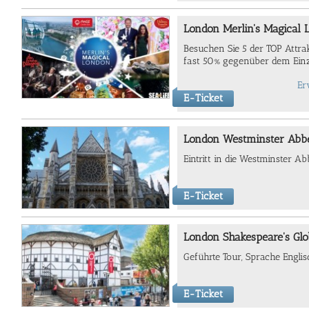
London Merlin's Magical 
Besuchen Sie 5 der TOP Attra
fast 50% gegenüber dem Einz
Er
E-Ticket
London Westminster Abb
Eintritt in
die
Westminster Abb
E-Ticket
London Shakespeare's Glo
Geführte Tour, Sprache Engli
E-Ticket