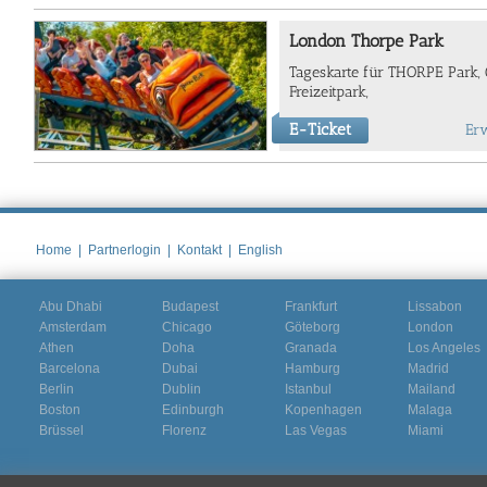
London Thorpe Park
Tageskarte für THORPE Park,
Freizeitpark,
E-Ticket
Er
Home
|
Partnerlogin
|
Kontakt
|
English
Abu Dhabi
Budapest
Frankfurt
Lissabon
Amsterdam
Chicago
Göteborg
London
Athen
Doha
Granada
Los Angeles
Barcelona
Dubai
Hamburg
Madrid
Berlin
Dublin
Istanbul
Mailand
Boston
Edinburgh
Kopenhagen
Malaga
Brüssel
Florenz
Las Vegas
Miami