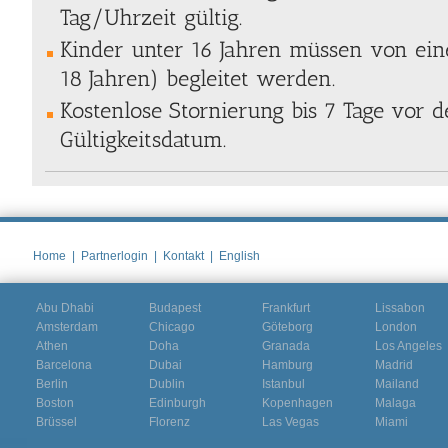
Tag/Uhrzeit gültig.
Kinder unter 16 Jahren müssen von e
18 Jahren) begleitet werden.
Kostenlose Stornierung bis 7 Tage vor
Gültigkeitsdatum.
Home
|
Partnerlogin
|
Kontakt
|
English
Abu Dhabi
Budapest
Frankfurt
Lissabon
Amsterdam
Chicago
Göteborg
London
Athen
Doha
Granada
Los Angeles
Barcelona
Dubai
Hamburg
Madrid
Berlin
Dublin
Istanbul
Mailand
Boston
Edinburgh
Kopenhagen
Malaga
Brüssel
Florenz
Las Vegas
Miami