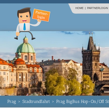
HOME
|
PARTNERLOGIN
Prag
>
Stadtrundfahrt
>
Prag BigBus Hop-On/Off St