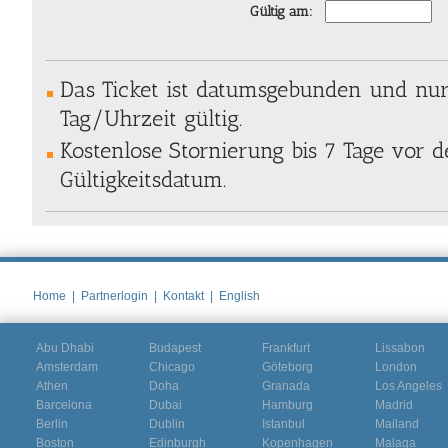
Gültig am:
Das Ticket ist datumsgebunden und nu
Tag/Uhrzeit gültig.
Kostenlose Stornierung bis 7 Tage vor
Gültigkeitsdatum.
Home
|
Partnerlogin
|
Kontakt
|
English
Abu Dhabi
Budapest
Frankfurt
Lissabon
Amsterdam
Chicago
Göteborg
London
Athen
Doha
Granada
Los Angeles
Barcelona
Dubai
Hamburg
Madrid
Berlin
Dublin
Istanbul
Mailand
Boston
Edinburgh
Kopenhagen
Malaga