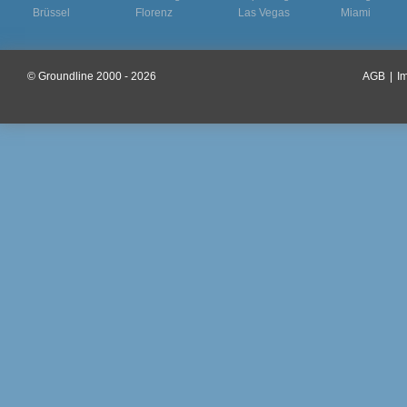
Brüssel
Florenz
Las Vegas
Miami
© Groundline 2000 - 2026
AGB
|
I