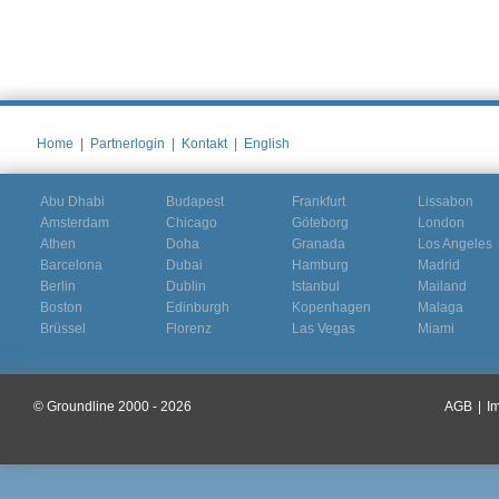
Home
|
Partnerlogin
|
Kontakt
|
English
Abu Dhabi
Budapest
Frankfurt
Lissabon
Amsterdam
Chicago
Göteborg
London
Athen
Doha
Granada
Los Angeles
Barcelona
Dubai
Hamburg
Madrid
Berlin
Dublin
Istanbul
Mailand
Boston
Edinburgh
Kopenhagen
Malaga
Brüssel
Florenz
Las Vegas
Miami
© Groundline 2000 - 2026
AGB
|
I