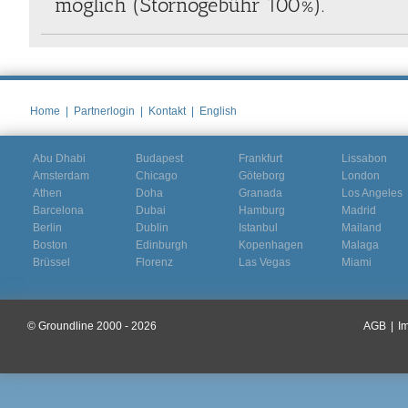
möglich (Stornogebühr 100%).
Home
|
Partnerlogin
|
Kontakt
|
English
Abu Dhabi
Budapest
Frankfurt
Lissabon
Amsterdam
Chicago
Göteborg
London
Athen
Doha
Granada
Los Angeles
Barcelona
Dubai
Hamburg
Madrid
Berlin
Dublin
Istanbul
Mailand
Boston
Edinburgh
Kopenhagen
Malaga
Brüssel
Florenz
Las Vegas
Miami
© Groundline 2000 - 2026
AGB
|
I