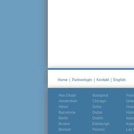
Home
|
Partnerlogin
|
Kontakt
|
English
Abu Dhabi
Budapest
Fran
Amsterdam
Chicago
Göte
Athen
Doha
Gra
Barcelona
Dubai
Ham
Berlin
Dublin
Ista
Boston
Edinburgh
Kop
Brüssel
Florenz
Las 