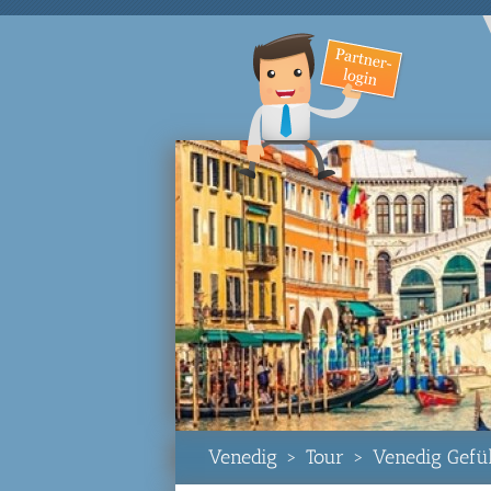
Venedig
>
Tour
>
Venedig Gefüh