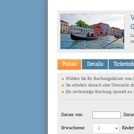
V
G
G
m
Preise
Details
Ticketin
Wählen Sie Ihr Buchungsdatum von/bi
Sie erhalten danach eine Übersicht d
Ein rechtzeitige Buchung speziell zu
Datum von:
Datum
Erwachsene
Kinder