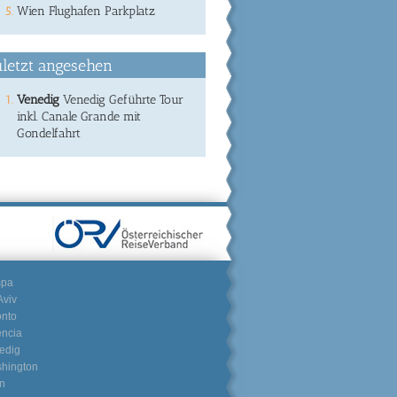
Wien Flughafen Parkplatz
letzt angesehen
Venedig
Venedig Geführte Tour
inkl. Canale Grande mit
Gondelfahrt
mpa
Aviv
onto
encia
edig
hington
n