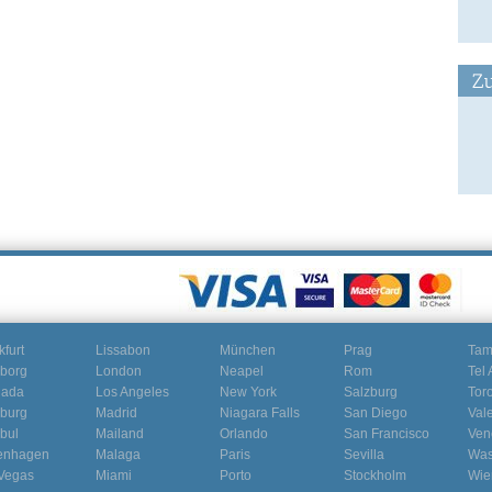
Zu
kfurt
Lissabon
München
Prag
Ta
borg
London
Neapel
Rom
Tel 
nada
Los Angeles
New York
Salzburg
Tor
burg
Madrid
Niagara Falls
San Diego
Val
nbul
Mailand
Orlando
San Francisco
Ven
enhagen
Malaga
Paris
Sevilla
Was
Vegas
Miami
Porto
Stockholm
Wie