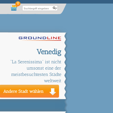
0
Venedig
"La Serenissima" ist nicht
umsonst eine der
meistbesuchtesten Städte
weltweit
Andere Stadt wählen