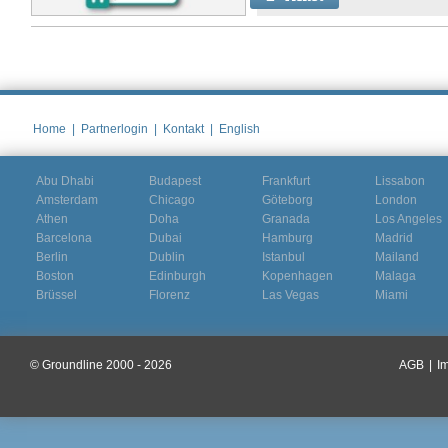
Home
|
Partnerlogin
|
Kontakt
|
English
Abu Dhabi
Budapest
Frankfurt
Lissabon
Amsterdam
Chicago
Göteborg
London
Athen
Doha
Granada
Los Angeles
Barcelona
Dubai
Hamburg
Madrid
Berlin
Dublin
Istanbul
Mailand
Boston
Edinburgh
Kopenhagen
Malaga
Brüssel
Florenz
Las Vegas
Miami
© Groundline 2000 - 2026
AGB
|
I