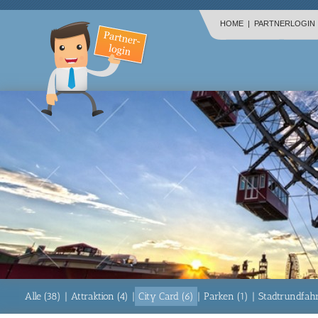
HOME
|
PARTNERLOGIN
Alle (38)
|
Attraktion (4)
|
City Card (6)
|
Parken (1)
|
Stadtrundfahr