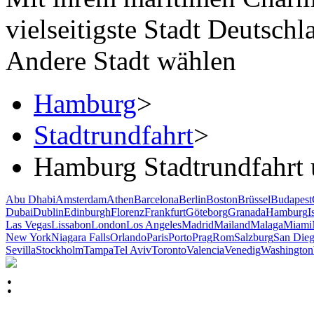
vielseitigste Stadt Deutschl
Andere Stadt wählen
Hamburg
>
Stadtrundfahrt
>
Hamburg Stadtrundfahrt 
Abu Dhabi
Amsterdam
Athen
Barcelona
Berlin
Boston
Brüssel
Budapest
Dubai
Dublin
Edinburgh
Florenz
Frankfurt
Göteborg
Granada
Hamburg
I
Las Vegas
Lissabon
London
Los Angeles
Madrid
Mailand
Malaga
Miami
New York
Niagara Falls
Orlando
Paris
Porto
Prag
Rom
Salzburg
San Die
Sevilla
Stockholm
Tampa
Tel Aviv
Toronto
Valencia
Venedig
Washington