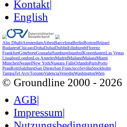
Kontakt
|
English
Abu Dhabi
Amsterdam
Athen
Barcelona
Berlin
Boston
Brüssel
Budapest
Chicago
Doha
Dubai
Dublin
Edinburgh
Florenz
Frankfurt
Göteborg
Granada
Hamburg
Istanbul
Kopenhagen
Las Vegas
Lissabon
London
Los Angeles
Madrid
Mailand
Malaga
Miami
München
Neapel
New York
Niagara Falls
Orlando
Paris
Porto
Prag
Rom
Salzburg
San Diego
San Francisco
Sevilla
Stockholm
Tampa
Tel Aviv
Toronto
Valencia
Venedig
Washington
Wien
© Groundline 2000 - 2026
AGB
|
Impressum
|
Nutzungsbedingungen
|