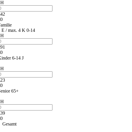
1H
€
42
€
0
amilie
 E / max. 4 K 0-14
1H
€
91
€
0
inder 6-14 J
1H
€
23
€
0
enior 65+
1H
€
39
€
0
Gesamt